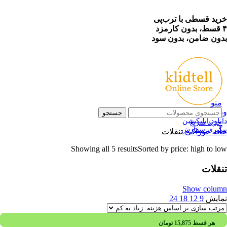
خرید قسطی با ترب‌پی
۴ قسط، بدون کارمزد
بدون ضامن، بدون سود
منو
ورود / ثبت نام
جستجو
دانلود اپلیکیشن
خرید سریع
پیگیری سفارش
خانه
خوراکی
تنقلات
Showing all 5 results
Sorted by price: high to low
تنقلات
Show column
نمایش
9
12
18
24
هر قسط
15,875
تومان