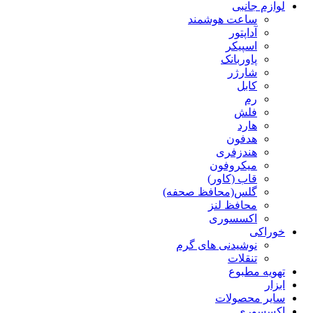
لوازم جانبی
ساعت هوشمند
آداپتور
اسپیکر
پاوربانک
شارژر
کابل
رم
فلش
هارد
هدفون
هندزفری
میکروفون
قاب (کاور)
گلس(محافظ صحفه)
محافظ لنز
اکسسوری
خوراکی
نوشیدنی های گرم
تنقلات
تهویه مطبوع
ابزار
سایر محصولات
اکسسوری