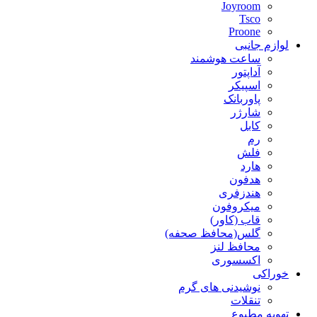
Joyroom
Tsco
Proone
لوازم جانبی
ساعت هوشمند
آداپتور
اسپیکر
پاوربانک
شارژر
کابل
رم
فلش
هارد
هدفون
هندزفری
میکروفون
قاب (کاور)
گلس(محافظ صحفه)
محافظ لنز
اکسسوری
خوراکی
نوشیدنی های گرم
تنقلات
تهویه مطبوع