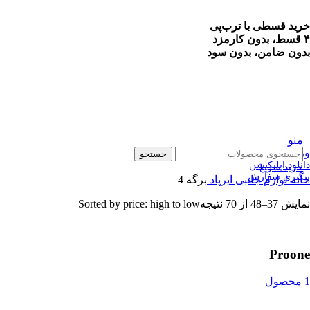
خرید قسطی با ترب‌پی
۴ قسط، بدون کارمزد
بدون ضامن، بدون سود
منو
ورود / ثبت نام
جستجو
دانلود اپلیکیشن
خرید سریع
پیگیری سفارش
خانه
لوازم جانبی
ایرپاد
برگه 4
نمایش 37–48 از 70 نتیجه
Sorted by price: high to low
Proone
1 محصول