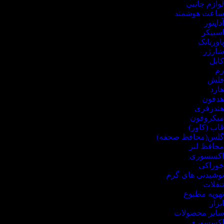
لوازم جانبی
ساعت هوشمند
آداپتور
اسپیکر
پاوربانک
شارژر
کابل
رم
فلش
هارد
هدفون
هندزفری
میکروفون
قاب (کاور)
گلس(محافظ صحفه)
محافظ لنز
اکسسوری
خوراکی
نوشیدنی های گرم
تنقلات
تهویه مطبوع
ابزار
سایر محصولات
اکسسوری