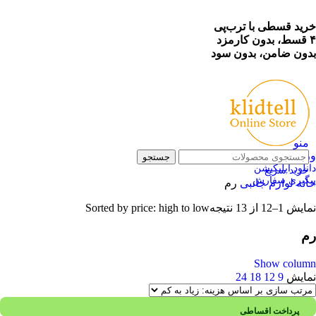
خرید قسطی با ترب‌پی
۴ قسط، بدون کارمزد
بدون ضامن، بدون سود
منو
ورود / ثبت نام
جستجو
دانلود اپلیکیشن
خرید سریع
پیگیری سفارش
خانه
لوازم جانبی
رم
نمایش 1–12 از 13 نتیجه
Sorted by price: high to low
رم
Show column
نمایش
9
12
18
24
پرداخت اقساطی