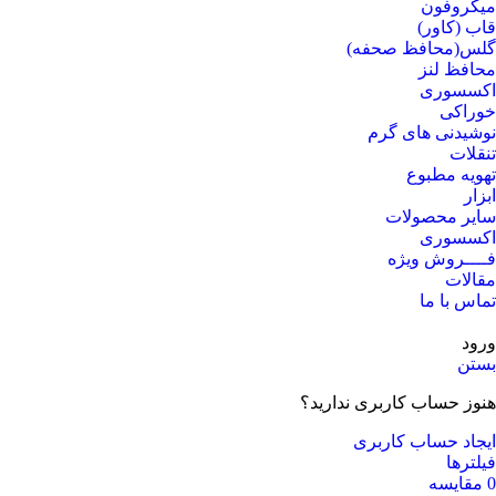
میکروفون
قاب (کاور)
گلس(محافظ صحفه)
محافظ لنز
اکسسوری
خوراکی
نوشیدنی های گرم
تنقلات
تهویه مطبوع
ابزار
سایر محصولات
اکسسوری
فــــروش ویژه
مقالات
تماس با ما
ورود
بستن
هنوز حساب کاربری ندارید؟
ایجاد حساب کاربری
فیلترها
0
مقایسه