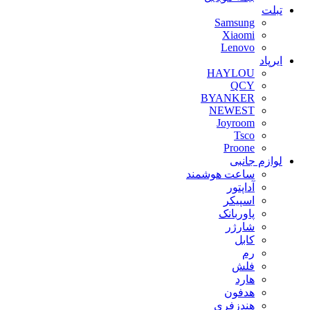
تبلت
Samsung
Xiaomi
Lenovo
ایرپاد
HAYLOU
QCY
BYANKER
NEWEST
Joyroom
Tsco
Proone
لوازم جانبی
ساعت هوشمند
آداپتور
اسپیکر
پاوربانک
شارژر
کابل
رم
فلش
هارد
هدفون
هندزفری