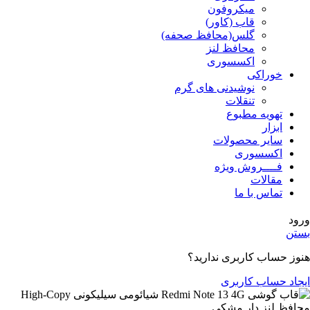
میکروفون
قاب (کاور)
گلس(محافظ صحفه)
محافظ لنز
اکسسوری
خوراکی
نوشیدنی های گرم
تنقلات
تهویه مطبوع
ابزار
سایر محصولات
اکسسوری
فــــروش ویژه
مقالات
تماس با ما
ورود
بستن
هنوز حساب کاربری ندارید؟
ایجاد حساب کاربری