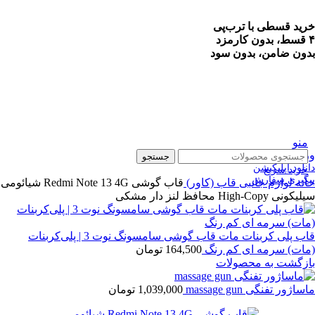
خرید قسطی با ترب‌پی
۴ قسط، بدون کارمزد
بدون ضامن، بدون سود
منو
ورود / ثبت نام
جستجو
دانلود اپلیکیشن
خرید سریع
پیگیری سفارش
خانه
لوازم جانبی
قاب (کاور)
قاب گوشی Redmi Note 13 4G شیائومی
سیلیکونی High-Copy محافظ لنز دار مشکی
قاب پلی کربنات مات قاب گوشی سامسونگ نوت 3 | پلی‌کربنات
(مات) سرمه ای کم رنگ
164,500
تومان
بازگشت به محصولات
ماساژور تفنگی massage gun
1,039,000
تومان