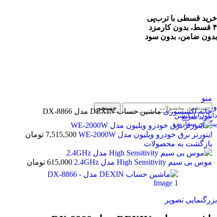
خرید قسطی با ترب‌پی
۴ قسط، بدون کارمزد
بدون ضامن، بدون سود
منو
ورود / ثبت نام
جستجو
خانه
اکسسوری
ماشین حساب DEXIN مدل DX-8866
دانلود اپلیکیشن
خرید سریع
پیگیری سفارش
اینورتر برق خودرو ویلیون مدل WE-2000W
7,515,500
تومان
بازگشت به محصولات
موس بی سیم High Sensitivity مدل 2.4GHz
615,000
تومان
بزرگنمایی تصویر