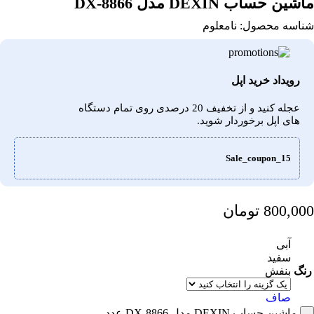
ماشین حساب DEXIN مدل DX-8866
شناسه محصول:
نامعلوم
رویداد خرید اپل
عجله کنید و از تخفیف 20 درصدی روی تمام دستگاه
های اپل برخوردار شوید.
Sale_coupon_15
800,000
تومان
آبی
سفید
رنگ
بنفش
صاف
ماشین حساب DEXIN مدل DX-8866 عدد