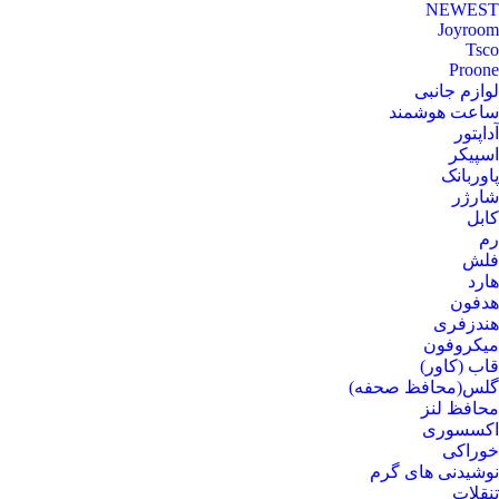
NEWEST
Joyroom
Tsco
Proone
لوازم جانبی
ساعت هوشمند
آداپتور
اسپیکر
پاوربانک
شارژر
کابل
رم
فلش
هارد
هدفون
هندزفری
میکروفون
قاب (کاور)
گلس(محافظ صحفه)
محافظ لنز
اکسسوری
خوراکی
نوشیدنی های گرم
تنقلات