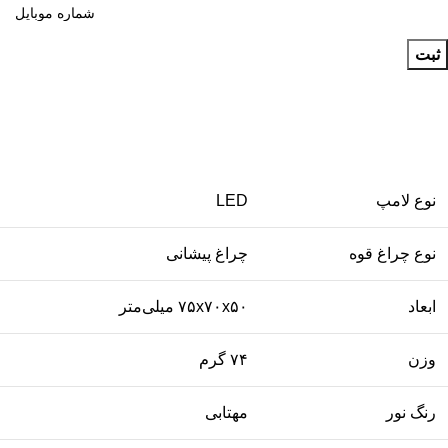
ثبت
نوع لامپ
LED
نوع چراغ قوه
چراغ پیشانی
ابعاد
۷۵x۷۰x۵۰ میلی‌متر
وزن
۷۴ گرم
رنگ نور
مهتابی