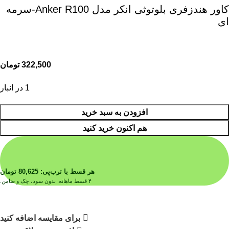
کاور هندزفری بلوتوثی انکر مدل Anker R100-سرمه
ای
322,500
تومان
1 در انبار
افزودن به سبد خرید
هم اکنون خرید کنید
هر قسط با ترب‌پی:
80,625
تومان
۴ قسط ماهانه. بدون سود، چک و ضامن.
برای مقایسه اضافه کنید