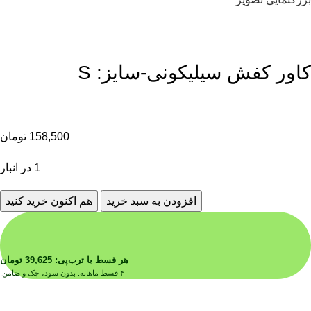
کاور کفش سیلیکونی-سایز: S
158,500
تومان
1 در انبار
افزودن به سبد خرید
هم اکنون خرید کنید
هر قسط با ترب‌پی:
39,625
تومان
۴ قسط ماهانه. بدون سود، چک و ضامن.