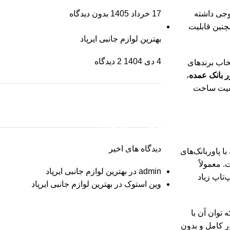
17 خرداد 1405
بدون دیدگاه
ین مقدار خروجی داشته
چنین قابلیت
بهترین لوازم جانبی ایرپاد
4 دی 1404
2 دیدگاه
تخاب برندهای
ر بانک عمده
،
کیفیت ساخت
ON SALE
HP Envy 34
دیدگاه های اخیر
 پاوربانک‌های
To Shop
. معمولاً
admin
در
بهترین لوازم جانبی ایرپاد
پ‌تاپ زیاد
وین استوک
در
بهترین لوازم جانبی ایرپاد
 پاوربانکی بخرید که توان آن با
شد تا دستگاه شما را به‌طور کامل و بدون