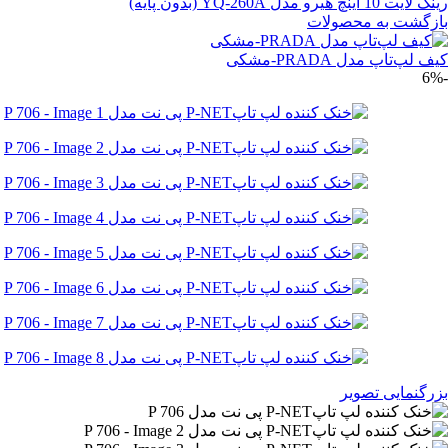
رینگ لایت 10 اینچ هیرو مدل YQ-260A (بدون پایه)
بازگشت به محصولات
کیف لپ‌تاپ مدل PRADA-مشکی
-6%
بزرگنمایی تصویر