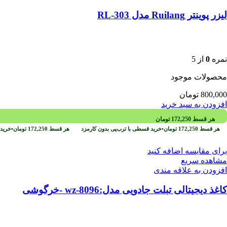
لیزر پوینتر Ruilang مدل RL-303
نمره
0
از 5
محصولات موجود
800,000
تومان
افزودن به سبد خرید
هر قسط
172,250
تومان
هر قسط
172,250
تومان
•
خرید قسطی با ترب‌پی بدون کارمزد
هر قسط
172,250
تومان
•
خرید 
برای مقایسه اضافه کنید
مشاهده سریع
افزودن به علاقه مندی
کاغذ دیجیتالی تبلت جادویی مدل:wz-8096 -خرگوشی