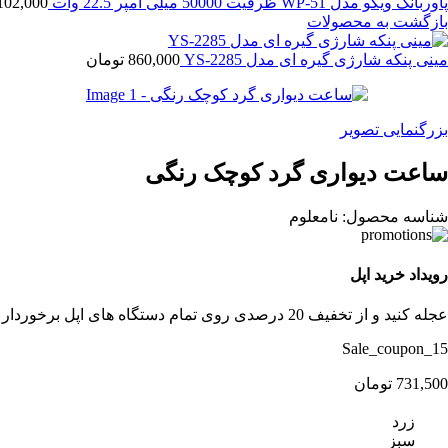
پاوربانک ویکو مدل WP-51 ظرفیت 50000 میلی آمپر 22.5 وات
102,000
بازگشت به محصولات
مینی پنکه شارژی گیره ای مدل YS-2285
860,000
تومان
بزرگنمایی تصویر
ساعت دیواری گرد کوچک رنگی
شناسه محصول:
نامعلوم
رویداد خرید اپل
عجله کنید و از تخفیف 20 درصدی روی تمام دستگاه های اپل برخوردار شوید.
Sale_coupon_15
731,500
تومان
زرد
سبز