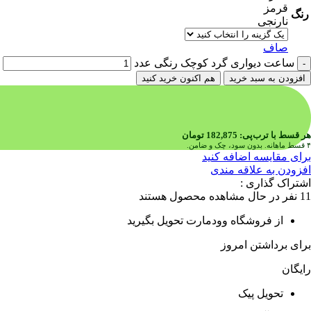
قرمز
رنگ
نارنجی
صاف
ساعت دیواری گرد کوچک رنگی عدد
افزودن به سبد خرید
هم اکنون خرید کنید
هر قسط با ترب‌پی:
182,875
تومان
۴ قسط ماهانه. بدون سود، چک و ضامن.
برای مقایسه اضافه کنید
افزودن به علاقه مندی
اشتراک گذاری :
11
نفر در حال مشاهده محصول هستند
از فروشگاه وودمارت تحویل بگیرید
برای برداشتن امروز
رایگان
تحویل پیک