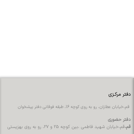
دفتر مرکـزی
قم،خیابان عطاران، رو به روی کوچه 16، طبقه فوقانی دفتر پیشخوان
دفتر حضوری
قم،
قم،خیابان شهید فاطمی ،بین کوچه 25 و 27، رو به روی بهزیستی