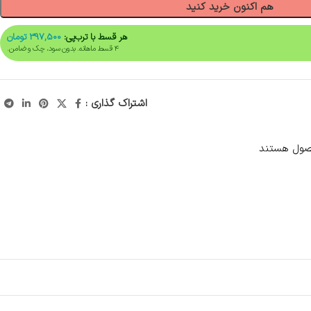
هم اکنون خرید کنید
هر قسط با ترب‌پی:
397,500
تومان
۴ قسط ماهانه. بدون سود، چک و ضامن.
اشتراک گذاری :
صول هستند