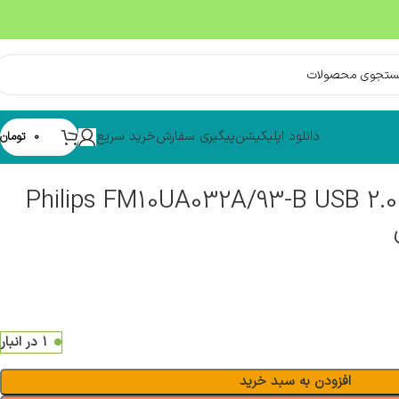
دانلود اپلیکیشن
پیگیری سفارش
خرید سریع
0
تومان
ری Philips FM10UA032A/93-B USB 2.0 Flash
1 در انبار
افزودن به سبد خرید