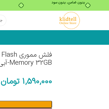
بدون ضامن، بدون سود
فلش ممو
Memory 32GB-آبی
1,590,000
تومان