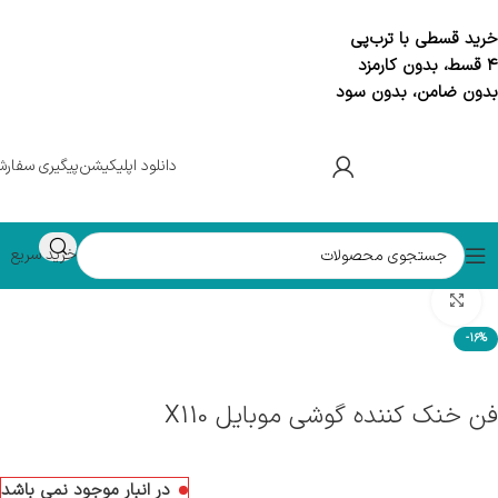
خرید قسطی با ترب‌پی
۴ قسط، بدون کارمزد
بدون ضامن، بدون سود
دانلود اپلیکیشن
پیگیری سفار
خرید سریع
خانه
رایانه
فن خنک کننده
بزرگنمایی تصویر
-16%
فن خنک کننده گوشی موبایل X110
در انبار موجود نمی باشد