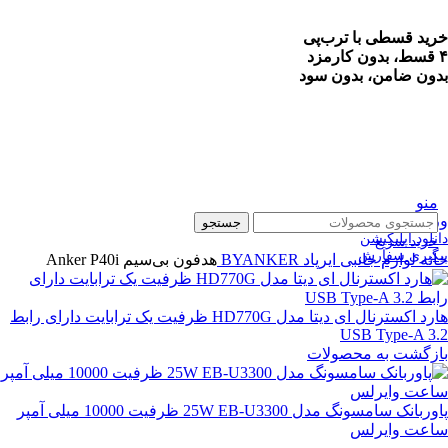
خرید قسطی با ترب‌پی
۴ قسط، بدون کارمزد
بدون ضامن، بدون سود
منو
ورود / ثبت نام
جستجو
دانلود اپلیکیشن
خرید سریع
پیگیری سفارش
خانه
لوازم جانبی
ایرپاد
BYANKER
هدفون بی‌سیم Anker P40i
هارد اکسترنال ای دیتا مدل HD770G ظرفیت یک ترابایت دارای رابط
USB Type-A 3.2
بازگشت به محصولات
پاوربانک سامسونگ مدل 25W EB-U3300 ظرفیت 10000 میلی آمپر
ساعت وایرلس