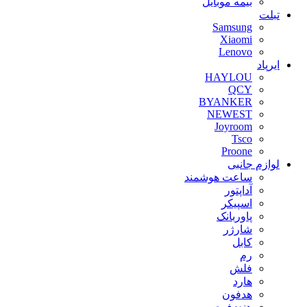
بیمه موبایل
تبلت
Samsung
Xiaomi
Lenovo
ایرپاد
HAYLOU
QCY
BYANKER
NEWEST
Joyroom
Tsco
Proone
لوازم جانبی
ساعت هوشمند
آداپتور
اسپیکر
پاوربانک
شارژر
کابل
رم
فلش
هارد
هدفون