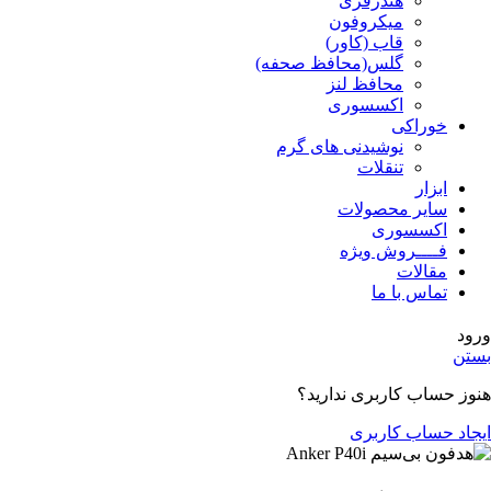
هندزفری
میکروفون
قاب (کاور)
گلس(محافظ صحفه)
محافظ لنز
اکسسوری
خوراکی
نوشیدنی های گرم
تنقلات
ابزار
سایر محصولات
اکسسوری
فــــروش ویژه
مقالات
تماس با ما
ورود
بستن
هنوز حساب کاربری ندارید؟
ایجاد حساب کاربری