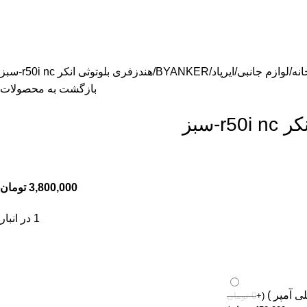
انه
لوازم جانبی
ایرپاد
BYANKER
هندزفری بلوتوثی انکر r50i nc-سبز
بازگشت به محصولات
r-سبز
3,800,000
تومان
1 در انبار
(
+
0
تومان