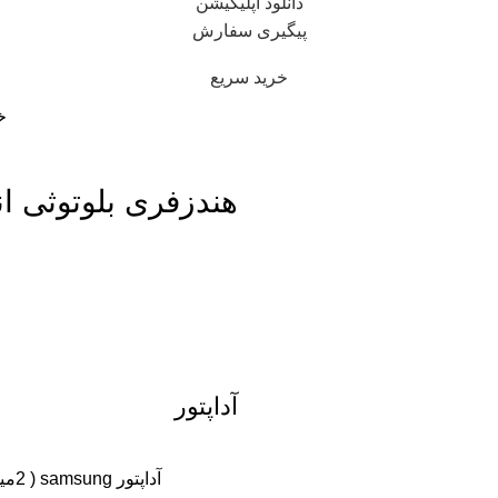
دانلود اپلیکیشن
پیگیری سفارش
خرید سریع
خ
هندزفری بلوتوثی انکر 50i nc
آداپتور
آداپتور samsung ( 2میلی آمپر )