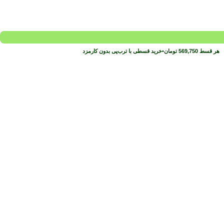
هر قسط
569,750
تومان
•
خرید قسطی با ترب‌پی بدون کارمزد