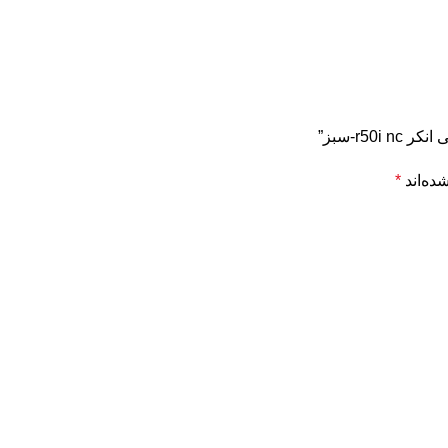
r5-سبز”
ده‌اند
*