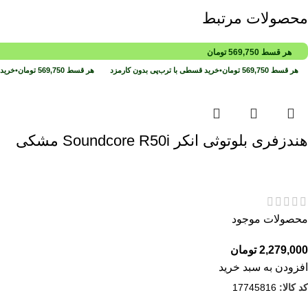
محصولات مرتبط
هر قسط
569,750
تومان
هر قسط
569,750
تومان
•
خرید قسطی با ترب‌پی بدون کارمزد
هر قسط
569,750
تومان
•
خرید 
هندزفری بلوتوثی انکر Soundcore R50i مشکی
محصولات موجود
2,279,000
تومان
افزودن به سبد خرید
کد کالا:
17745816