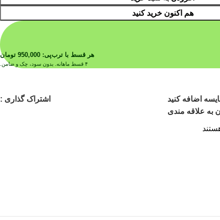
هم اکنون خرید کنید
هر قسط با ترب‌پی:
950,000
تومان
۴ قسط ماهانه. بدون سود، چک و ضامن.
اشتراک گذاری :
یسه اضافه کنید
 به علاقه مندی
ستند