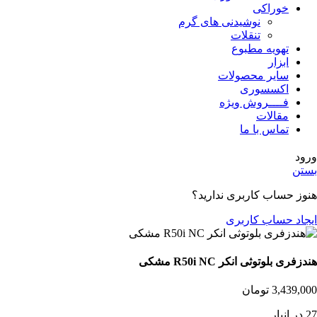
خوراکی
نوشیدنی های گرم
تنقلات
تهویه مطبوع
ابزار
سایر محصولات
اکسسوری
فــــروش ویژه
مقالات
تماس با ما
ورود
بستن
هنوز حساب کاربری ندارید؟
ایجاد حساب کاربری
هندزفری بلوتوثی انکر R50i NC مشکی
3,439,000
تومان
27 در انبار