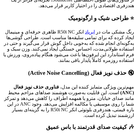
هندزفری اقتصادی را در اختیار کاربر قرار می‌دهد.
⭐ طراحی شیک و ارگونومیک
رنگ مشکی مات در
ایرپاد
انکر R50i NC ظاهری حرفه‌ای و مینیمال
ایجاد کرده که برای تمامی سلیقه‌ها مناسب است. طراحی گوشی‌ها
به‌گونه‌ای انجام شده که به‌خوبی داخل گوش قرار می‌گیرند و حتی در
استفاده طولانی‌مدت، احساس خستگی ایجاد نمی‌کنند. وزن سبک و
فرم استاندارد این ایرفون‌ها باعث می‌شود هنگام پیاده‌روی، ورزش یا
استفاده روزمره کاملاً پایدار باقی بمانند.
🔇 حذف نویز فعال (Active Noise Cancelling)
مهم‌ترین ویژگی متمایز کننده این مدل،
فناوری حذف نویز فعال
(ANC)
است. این قابلیت به‌صورت هوشمند صداهای مزاحم محیط
مانند صدای خیابان، مترو یا همهمه اطراف را کاهش می‌دهد و تمرکز
شما را روی موسیقی یا مکالمه افزایش می‌دهد. وجود ANC در این
بازه قیمتی، هندزفری بلوتوثی انکر R50i NC را به گزینه‌ای بسیار
ارزشمند تبدیل کرده است.
🎶 کیفیت صدای قدرتمند با باس عمیق