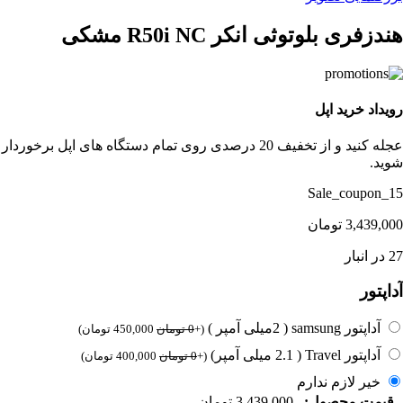
هندزفری بلوتوثی انکر R50i NC مشکی
رویداد خرید اپل
عجله کنید و از تخفیف 20 درصدی روی تمام دستگاه های اپل برخوردار
شوید.
Sale_coupon_15
3,439,000
تومان
27 در انبار
آداپتور
آداپتور samsung ( 2میلی آمپر )
(
+
0
تومان
450,000
تومان
)
آداپتور Travel ( 2.1 میلی آمپر)
(
+
0
تومان
400,000
تومان
)
خیر لازم ندارم
قیمت محصول:
3,439,000
تومان