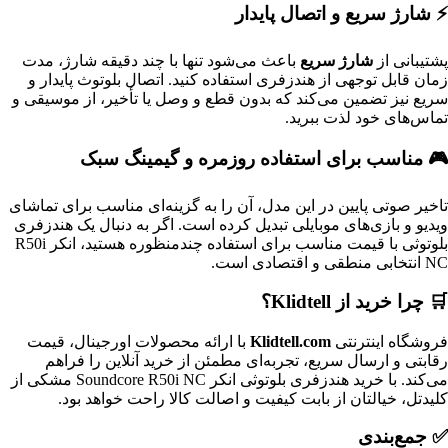
⚡ شارژ سریع و اتصال پایدار
پشتیبانی از
شارژ سریع
باعث می‌شود تنها با چند دقیقه شارژ، مدت
زمان قابل توجهی از هندزفری استفاده کنید. اتصال بلوتوث پایدار و
سریع نیز تضمین می‌کند که بدون قطع و وصل یا تأخیر، از موسیقی و
تماس‌های خود لذت ببرید.
🎮 مناسب برای استفاده روزمره و گیمینگ سبک
تاخیر صوتی پایین در این مدل، آن را به گزینه‌ای مناسب برای تماشای
ویدیو و بازی‌های موبایلی تبدیل کرده است. اگر به دنبال یک هندزفری
بلوتوثی با قیمت مناسب برای استفاده چندمنظوره هستید، انکر R50i
NC انتخابی منطقی و اقتصادی است.
🛒 چرا خرید از Klidtell؟
فروشگاه اینترنتی
Klidtell.com
با ارائه محصولات اورجینال، قیمت
رقابتی و ارسال سریع، تجربه‌ای مطمئن از خرید آنلاین را فراهم
می‌کند. با خرید هندزفری بلوتوثی انکر Soundcore R50i NC مشکی از
کلیدتل، خیالتان از بابت کیفیت و اصالت کالا راحت خواهد بود.
✅ جمع‌بندی