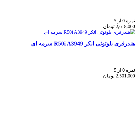
نمره
0
از 5
2,618,000
تومان
هندزفری بلوتوثی انکر R50i A3949 سرمه‌ ای
نمره
0
از 5
2,501,000
تومان