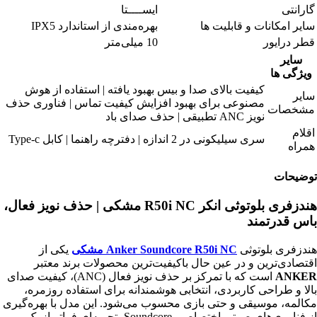
گارانتی
ایســــتا
سایر امکانات و قابلیت ها
بهره‌مندی از استاندارد IPX5
قطر درایور
10 میلی‌متر
سایر
ویژگی ها
کیفیت بالای صدا و بیس بهبود یافته | استفاده از هوش
سایر
مصنوعی برای بهبود افزایش کیفیت تماس | فناوری حذف
مشخصات
نویز ANC تطبیقی | حذف صدای باد
اقلام
سری سیلیکونی در 2 اندازه | دفترچه راهنما | کابل Type-c
همراه
توضیحات
هندزفری بلوتوثی انکر R50i NC مشکی | حذف نویز فعال،
باس قدرتمند
هندزفری بلوتوثی
Anker Soundcore R50i NC مشکی
یکی از
اقتصادی‌ترین و در عین حال باکیفیت‌ترین محصولات برند معتبر
ANKER
است که با تمرکز بر حذف نویز فعال (ANC)، کیفیت صدای
بالا و طراحی کاربردی، انتخابی هوشمندانه برای استفاده روزمره،
مکالمه، موسیقی و حتی بازی محسوب می‌شود. این مدل با بهره‌گیری
از فناوری‌های صوتی اختصاصی Soundcore، تجربه‌ای فراتر از یک