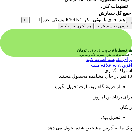
تنظیمات کلی:
جمع کل سفارش:
هندزفری بلوتوثی انکر R50i NC مشکی عدد
افزودن به سبد خرید
هم اکنون خرید کنید
هر قسط با ترب‌پی:
859,750
تومان
۴ قسط ماهانه. بدون سود، چک و ضامن.
برای مقایسه اضافه کنید
افزودن به علاقه مندی
اشتراک گذاری :
13
نفر در حال مشاهده محصول هستند
از فروشگاه وودمارت تحویل بگیرید
برای برداشتن امروز
رایگان
تحویل پیک
پیک ما به آدرس مشخص شده تحویل می دهد