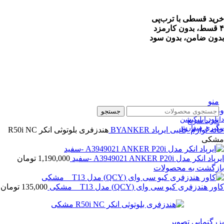
خرید قسطی با ترب‌پی
۴ قسط، بدون کارمزد
بدون ضامن، بدون سود
منو
ورود / ثبت نام
جستجو
دانلود اپلیکیشن
خرید سریع
پیگیری سفارش
خانه
لوازم جانبی
ایرپاد
BYANKER
هندزفری بلوتوثی انکر R50i NC
مشکی
ایرپاد انکر مدل A3949021 ANKER P20i -سفید
1,190,000
تومان
بازگشت به محصولات
کاور هندزفری کیو سی وای (QCY) مدل T13 _ مشکی
135,000
تومان
بزرگنمایی تصویر