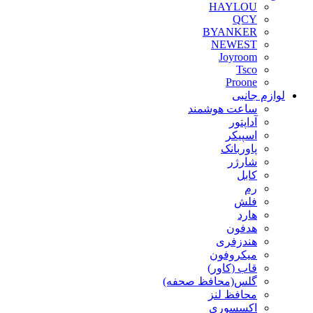
HAYLOU
QCY
BYANKER
NEWEST
Joyroom
Tsco
Proone
لوازم جانبی
ساعت هوشمند
آداپتور
اسپیکر
پاوربانک
شارژر
کابل
رم
فلش
هارد
هدفون
هندزفری
میکروفون
قاب (کاور)
گلس(محافظ صحفه)
محافظ لنز
اکسسوری