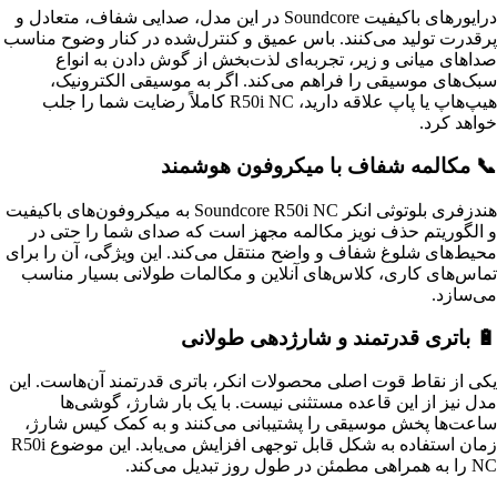
درایورهای باکیفیت Soundcore در این مدل، صدایی شفاف، متعادل و
پرقدرت تولید می‌کنند. باس عمیق و کنترل‌شده در کنار وضوح مناسب
صداهای میانی و زیر، تجربه‌ای لذت‌بخش از گوش دادن به انواع
سبک‌های موسیقی را فراهم می‌کند. اگر به موسیقی الکترونیک،
هیپ‌هاپ یا پاپ علاقه دارید، R50i NC کاملاً رضایت شما را جلب
خواهد کرد.
📞 مکالمه شفاف با میکروفون هوشمند
هندزفری بلوتوثی انکر Soundcore R50i NC به میکروفون‌های باکیفیت
و الگوریتم حذف نویز مکالمه مجهز است که صدای شما را حتی در
محیط‌های شلوغ شفاف و واضح منتقل می‌کند. این ویژگی، آن را برای
تماس‌های کاری، کلاس‌های آنلاین و مکالمات طولانی بسیار مناسب
می‌سازد.
🔋 باتری قدرتمند و شارژدهی طولانی
یکی از نقاط قوت اصلی محصولات انکر، باتری قدرتمند آن‌هاست. این
مدل نیز از این قاعده مستثنی نیست. با یک بار شارژ، گوشی‌ها
ساعت‌ها پخش موسیقی را پشتیبانی می‌کنند و به کمک کیس شارژ،
زمان استفاده به شکل قابل توجهی افزایش می‌یابد. این موضوع R50i
NC را به همراهی مطمئن در طول روز تبدیل می‌کند.