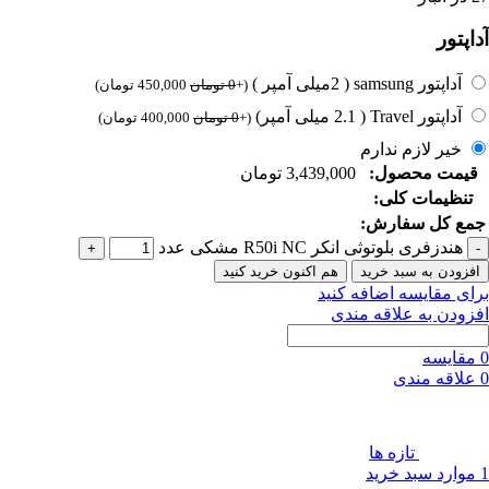
آداپتور
آداپتور samsung ( 2میلی آمپر )
(
+
0
تومان
450,000
تومان
)
آداپتور Travel ( 2.1 میلی آمپر)
(
+
0
تومان
400,000
تومان
)
خیر لازم ندارم
قیمت محصول:
3,439,000
تومان
تنظیمات کلی:
جمع کل سفارش:
هندزفری بلوتوثی انکر R50i NC مشکی عدد
افزودن به سبد خرید
هم اکنون خرید کنید
برای مقایسه اضافه کنید
افزودن به علاقه مندی
0
مقایسه
0
علاقه مندی
تازه ها
1
موارد
سبد خرید