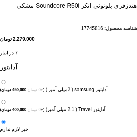
هندزفری بلوتوثی انکر Soundcore R50i مشکی
شناسه محصول:
17745816
2,279,000
تومان
7 در انبار
آداپتور
آداپتور samsung ( 2میلی آمپر )
(
+
0
تومان
450,000
تومان
)
آداپتور Travel ( 2.1 میلی آمپر)
(
+
0
تومان
400,000
تومان
)
خیر لازم ندارم