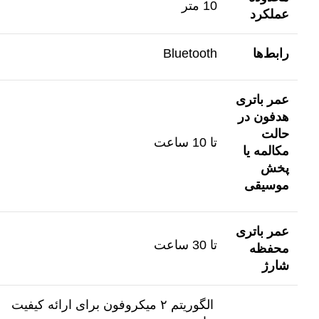
10 متر
عملکرد
رابط‌ها
Bluetooth
عمر باتری
هدفون در
حالت
تا 10 ساعت
مکالمه یا
پخش
موسیقی
عمر باتری
تا 30 ساعت
محفظه
شارژ
الگوریتم ۲ میکروفون برای ارائه کیفیت