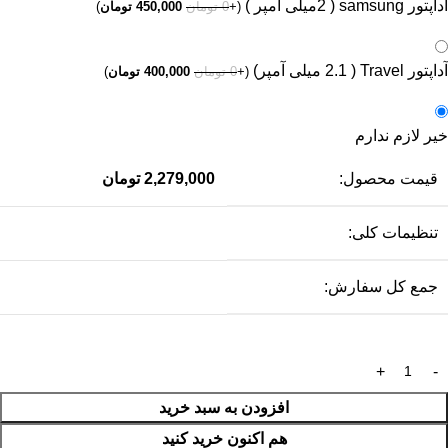
آداپتور samsung ( 2میلی آمپر )
(
+
0
تومان
450,000
تومان
)
آداپتور Travel ( 2.1 میلی آمپر)
(
+
0
تومان
400,000
تومان
)
خیر لازم ندارم
قیمت محصول:
2,279,000
تومان
تنظیمات کلی:
جمع کل سفارش:
افزودن به سبد خرید
هم اکنون خرید کنید