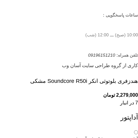
ساعات پاسخگویی :
10:00 (صبح) ـــ 12:00 (شب)
تلفن همراه:
09196151210
کاری از گروه طراحی سایت آسان وب
هندزفری بلوتوثی انکر Soundcore R50i مشکی
2,279,000
تومان
7 در انبار
آداپتور