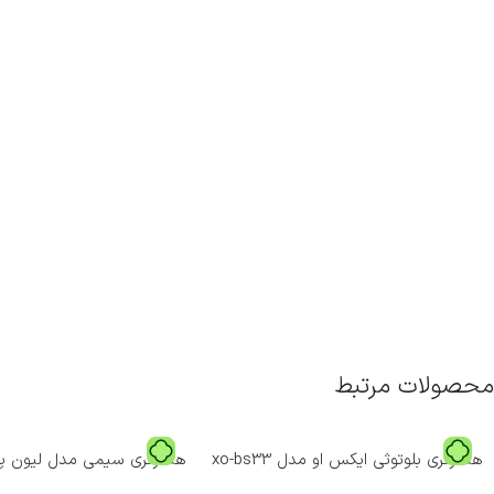
محصولات مرتبط
هندزفری بلوتوثی ایکس او مدل xo-bs33
هندزفری سیمی مدل لیون پاور H017