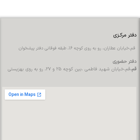
دفتر مرکـزی
قم،خیابان عطاران، رو به روی کوچه 16، طبقه فوقانی دفتر پیشخوان
دفتر حضوری
قم،
قم،خیابان شهید فاطمی ،بین کوچه 25 و 27، رو به روی بهزیستی