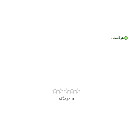
هر قسط
•
خرید قسطی با ترب‌پی بدون کارمزد
0 دیدگاه