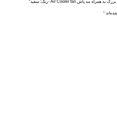
اش Air Cooler fan -رنگ: سفید”
ده‌اند
*