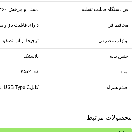
فن دستگاه قابلیت تنظیم
دستی و چرخش ۳۶۰ درجه در یک جهت را دارد
محافظ فن
دارای قابلیت باز و 
نوع آب مصرفی
ترجیحا از آب تصفیه
جنس بدنه
پلاستیک
ابعاد
۲۵x۲۰x۸
اقلام همراه
کابلUSB Type C اتصال به برق
محصولات مرتبط
هر قسط