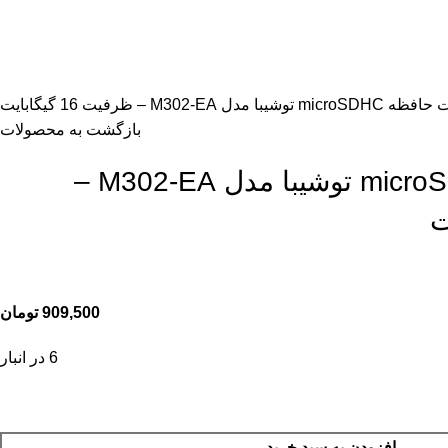
micr توشیبا مدل M302-EA – ظرفیت 16 گیگابایت
بازگشت به محصولات
کارت حافظه‌ microSDHC توشیبا مدل M302-EA –
909,500
تومان
6 در انبار
افزودن به سبد خرید