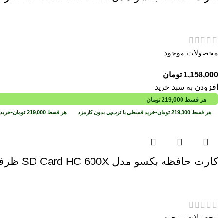
محصولات موجود
1,158,000
تومان
افزودن به سبد خرید
هر قسط
219,000
تومان
هر قسط
219,000
تومان
•
خرید قسطی با ترب‌پی بدون کارمزد
هر قسط
219,000
تومان
•
خرید 
کارت حافظه بکسو مدل SD Card HC 600X ظرفیت 16 گیگابایت
محصولات موجود