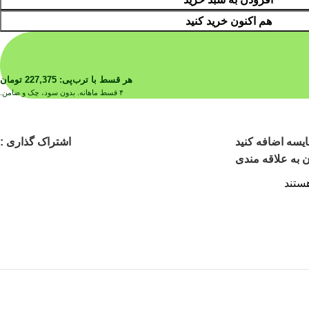
هم اکنون خرید کنید
هر قسط با ترب‌پی:
227,375
تومان
۴ قسط ماهانه. بدون سود، چک و ضامن.
اشتراک گذاری :
یسه اضافه کنید
 به علاقه مندی
ستند