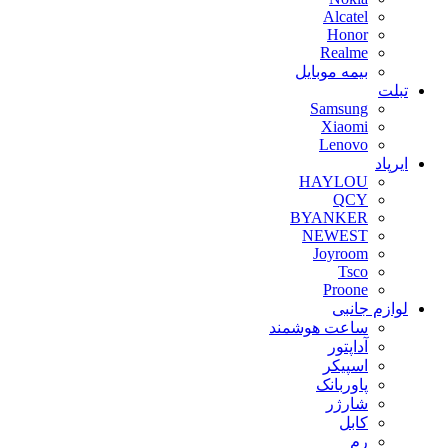
Alcatel
Honor
Realme
بیمه موبایل
تبلت
Samsung
Xiaomi
Lenovo
ایرپاد
HAYLOU
QCY
BYANKER
NEWEST
Joyroom
Tsco
Proone
لوازم جانبی
ساعت هوشمند
آداپتور
اسپیکر
پاوربانک
شارژر
کابل
رم