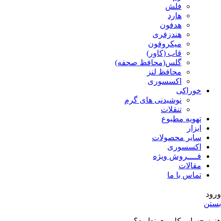
فلش
هارد
هدفون
هندزفری
میکروفون
قاب (کاور)
گلس(محافظ صحفه)
محافظ لنز
اکسسوری
خوراکی
نوشیدنی های گرم
تنقلات
تهویه مطبوع
ابزار
سایر محصولات
اکسسوری
فــــروش ویژه
مقالات
تماس با ما
ورود
بستن
هنوز حساب کاربری ندارید؟