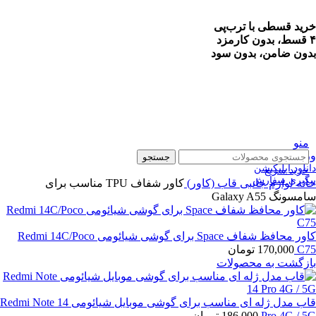
خرید قسطی با ترب‌پی
۴ قسط، بدون کارمزد
بدون ضامن، بدون سود
منو
ورود / ثبت نام
جستجو
دانلود اپلیکیشن
خرید سریع
پیگیری سفارش
خانه
لوازم جانبی
قاب (کاور)
کاور شفاف TPU مناسب برای
سامسونگ Galaxy A55
کاور محافظ شفاف Space برای گوشی شیائومی Redmi 14C/Poco
C75
170,000
تومان
بازگشت به محصولات
قاب مدل ژله ای مناسب برای گوشی موبایل شیائومی Redmi Note 14
Pro 4G / 5G
186,000
تومان