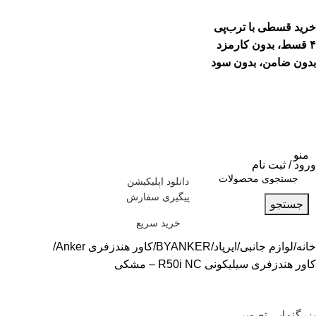
خرید قسطی با ترب‌پی
۴ قسط، بدون کارمزد
بدون ضامن، بدون سود
منو
ورود / ثبت نام
دانلود اپلیکیشن
پیگیری سفارش
جستجو
خرید سریع
خانه
لوازم جانبی
ایرپاد
BYANKER
کاور هندزفری Anker
کاور هندزفری سیلیکونی R50i NC – مشکی
بزرگنمایی تصویر