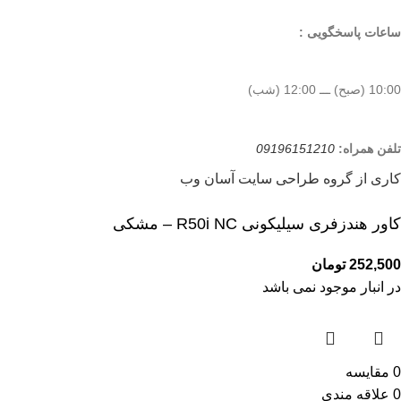
ساعات پاسخگویی :
10:00 (صبح) ـــ 12:00 (شب)
تلفن همراه:
09196151210
کاری از گروه طراحی سایت آسان وب
کاور هندزفری سیلیکونی R50i NC – مشکی
252,500
تومان
در انبار موجود نمی باشد
0
مقایسه
0
علاقه مندی