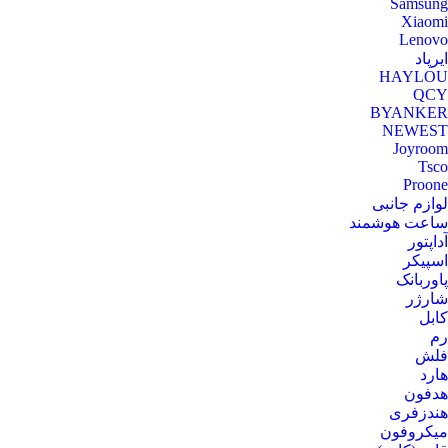
Samsung
Xiaomi
Lenovo
ایرپاد
HAYLOU
QCY
BYANKER
NEWEST
Joyroom
Tsco
Proone
لوازم جانبی
ساعت هوشمند
آداپتور
اسپیکر
پاوربانک
شارژر
کابل
رم
فلش
هارد
هدفون
هندزفری
میکروفون