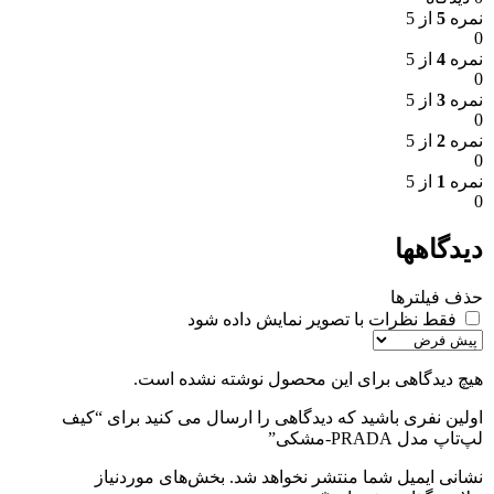
نمره
5
از 5
0
نمره
4
از 5
0
نمره
3
از 5
0
نمره
2
از 5
0
نمره
1
از 5
0
دیدگاهها
حذف فیلترها
فقط نظرات با تصویر نمایش داده شود
هیچ دیدگاهی برای این محصول نوشته نشده است.
اولین نفری باشید که دیدگاهی را ارسال می کنید برای “کیف
لپ‌تاپ مدل PRADA-مشکی”
نشانی ایمیل شما منتشر نخواهد شد.
بخش‌های موردنیاز