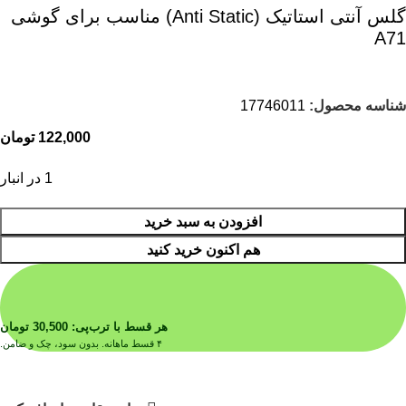
گلس آنتی استاتیک (Anti Static) مناسب برای گوشی
A71
شناسه محصول:
17746011
122,000
تومان
1 در انبار
افزودن به سبد خرید
هم اکنون خرید کنید
هر قسط با ترب‌پی:
30,500
تومان
۴ قسط ماهانه. بدون سود، چک و ضامن.