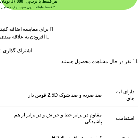
هر قسط با ترب‌پی:
37,000
تومان
۴ قسط ماهانه. بدون سود، چک و ضامن.
برای مقایسه اضافه کنید
افزودن به علاقه مندی
اشتراک گذاری :
11
نفر در حال مشاهده محصول هستند
دارای لبه
ضد ضربه و ضد شوک 2.5D قوس دار
های
مقاوم در برابر خط و خراش و در برابر از هم
استقامت
پاشیدگی
وضوح
کیفیت و شفافیت بالا HD